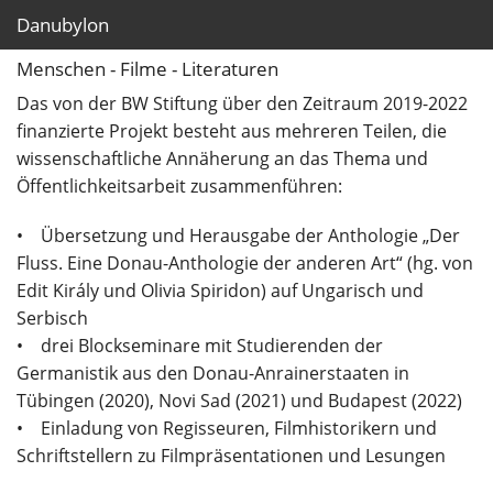
Begegnungen an der Donau.
Danubylon
Menschen - Filme - Literaturen
Seminare
Das von der BW Stiftung über den Zeitraum 2019-2022
Veranstaltungen
finanzierte Projekt besteht aus mehreren Teilen, die
wissenschaftliche Annäherung an das Thema und
Literarisches Donauarchiv
Öffentlichkeitsarbeit zusammenführen:
Donaufilme
• Übersetzung und Herausgabe der Anthologie „Der
Fluss. Eine Donau-Anthologie der anderen Art“ (hg. von
Donaubilder
Edit Király und Olivia Spiridon) auf Ungarisch und
Serbisch
Donau-quer
• drei Blockseminare mit Studierenden der
Germanistik aus den Donau-Anrainerstaaten in
Tübingen (2020), Novi Sad (2021) und Budapest (2022)
• Einladung von Regisseuren, Filmhistorikern und
Schriftstellern zu Filmpräsentationen und Lesungen